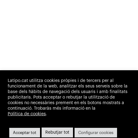
Latipo.cat utilitza cookies pròpies i de tercers per al
funcionament de la web, analitzar els seus serveis sobre la
base dels hàbits de navegació dels usuaris i amb finalitats
publicitaris. Pots acceptar o rebutjar la utilització de
cookies no necessàries prement en els botons mostrats a
continuació. Trobaràs més informació en la
Política de cookies
.
Biohub Lab d'Alcarràs
1640. La nostra cervesa
Salut, experiència i equilibri
100 anys al vostre costat
Rebutjar tot
Acceptar tot
Configurar cookies