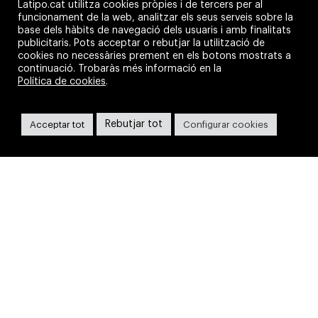
Latipo.cat utilitza cookies pròpies i de tercers per al
funcionament de la web, analitzar els seus serveis sobre la
base dels hàbits de navegació dels usuaris i amb finalitats
publicitaris. Pots acceptar o rebutjar la utilització de
cookies no necessàries prement en els botons mostrats a
continuació. Trobaràs més informació en la
Política de cookies
.
100 anys al vostre costat
Rebutjar tot
Acceptar tot
Configurar cookies
HOSPITAL UNIVERSITARI DE SANTA MARIA
“100 anys al vostre costat” és una crònica detallada i
rigorosa que retrata els 100 anys de dedicació i
excel·lència que han caracteritzat aquesta institució.
Client
Hospital Universitari de