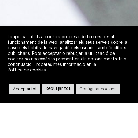
Latipo.cat utilitza cookies pròpies i de tercers per al
funcionament de la web, analitzar els seus serveis sobre la
base dels hàbits de navegació dels usuaris i amb finalitats
publicitaris. Pots acceptar o rebutjar la utilització de
cookies no necessàries prement en els botons mostrats a
continuació. Trobaràs més informació en la
Política de cookies
.
Persones i organitzacions que
creixen
Rebutjar tot
Acceptar tot
Configurar cookies
HÈCTOR VERDÚ
L’Hèctor Verdú, the Growth Activist, és una persona