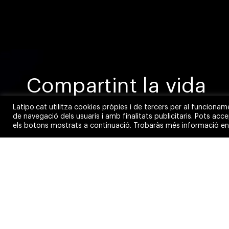
Compartint la vida
Latipo.cat utilitza cookies pròpies i de tercers per al funcionam
de navegació dels usuaris i amb finalitats publicitaris. Pots acc
els botons mostrats a continuació. Trobaràs més informació en
SOLOINSPIRACIONES
Aquesta és una web pe