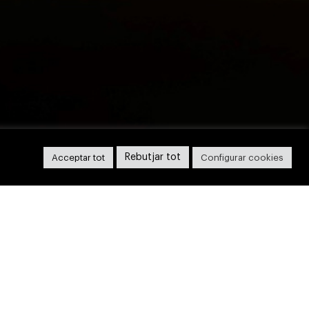
Rebutjar tot
Acceptar tot
Configurar cookies
Client
Serveis
soloinspiraciones
Identitat