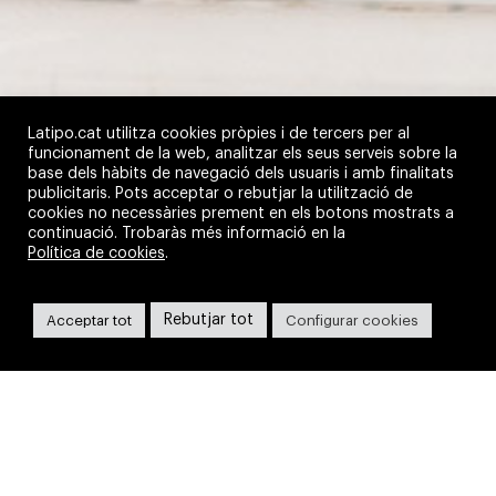
Latipo.cat utilitza cookies pròpies i de tercers per al
funcionament de la web, analitzar els seus serveis sobre la
base dels hàbits de navegació dels usuaris i amb finalitats
publicitaris. Pots acceptar o rebutjar la utilització de
cookies no necessàries prement en els botons mostrats a
continuació. Trobaràs més informació en la
Política de cookies
.
Dones que han fet història
Rebutjar tot
Acceptar tot
Configurar cookies
CONSELL COMARCAL DEL SEGRIÀ
Dotze dones referents, de diferents continents,